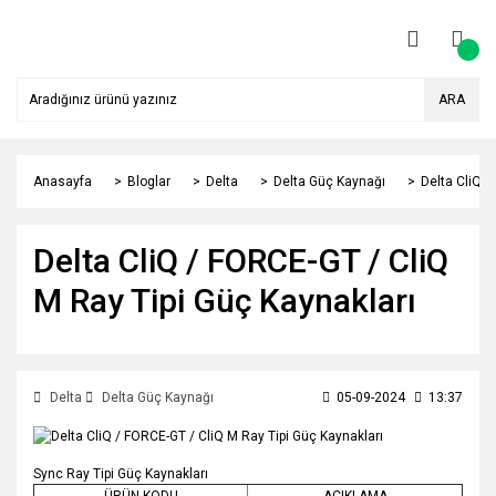
ARA
Anasayfa
Bloglar
Delta
Delta Güç Kaynağı
Delta CliQ /
Delta CliQ / FORCE-GT / CliQ
M Ray Tipi Güç Kaynakları
Delta
Delta Güç Kaynağı
05-09-2024
13:37
Sync Ray Tipi Güç Kaynakları
ÜRÜN KODU
AÇIKLAMA